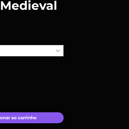
 Medieval
ço
onar ao carrinho