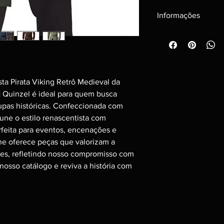
Informações
Cosplay Profissional
medidas que você pre
Prazo de produção e 
uteis, após a aprova
ta Pirata Viking Retrô Medieval da 
H Quinzel é ideal para quem busca 
upas históricas. Confeccionada com 
 une o estilo renascentista com 
erfeita para eventos, encenações e 
ne oferece peças que valorizam a 
lhes, refletindo nosso compromisso com 
 nosso catálogo e reviva a história com 