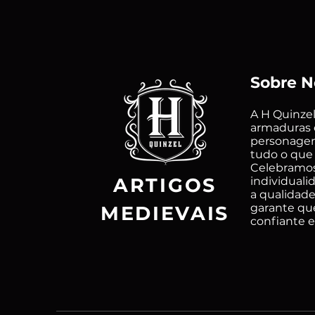
Sobre N
A H Quinzel
armaduras e
personagens
tudo o que 
Celebramos 
ARTIGOS
individual
a qualidade
garante que
MEDIEVAIS
confiante e 