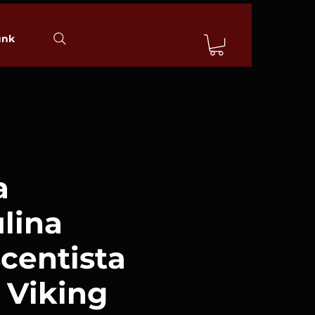
unk
a
lina
centista
 Viking