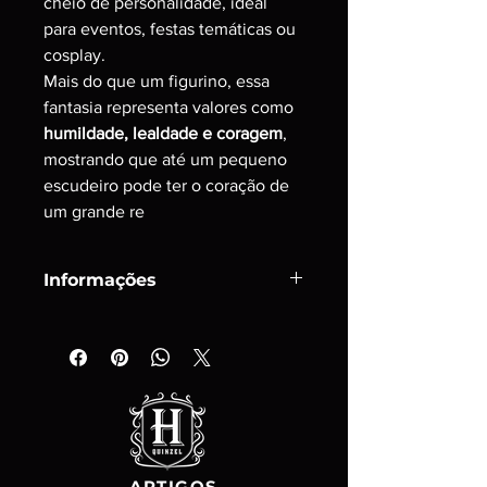
cheio de personalidade, ideal 
para eventos, festas temáticas ou 
cosplay.
Mais do que um figurino, essa 
fantasia representa valores como 
humildade, lealdade e coragem
, 
mostrando que até um pequeno 
escudeiro pode ter o coração de 
um grande re
Informações
Cosplay Profissional, produziremos 
conforme as medidas que você 
precisa.
Prazo de produção e envio do 
produto: 20 a 30 dias uteis, após a 
aprovação do pagamento.
ARTIGOS