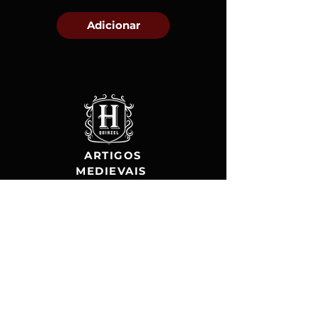
Adicionar
ARTIGOS
MEDIEVAIS
Sobre Nós
A H Quinzel é especializada em
acessórios, armaduras e fantasias
personalizadas de personagens,
heróis, figuras mitológicas; tudo o
que envolve a Era Medieval.
Celebramos a criatividade e a