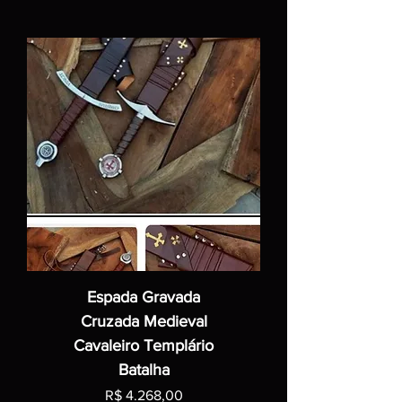
Espada Gravada
Cruzada Medieval
Cavaleiro Templário
Batalha
Preço
R$ 4.268,00